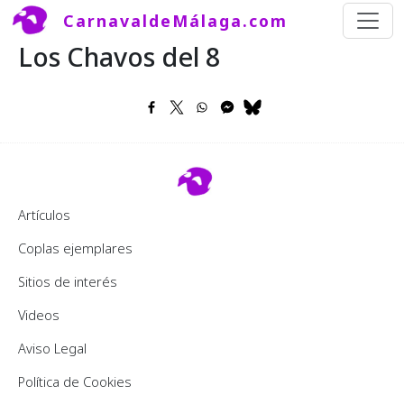
Pasar al contenido principal
CarnavaldeMálaga.com
Los Chavos del 8
Footer 2
Artículos
Coplas ejemplares
Sitios de interés
Videos
Pie de página
Aviso Legal
Política de Cookies