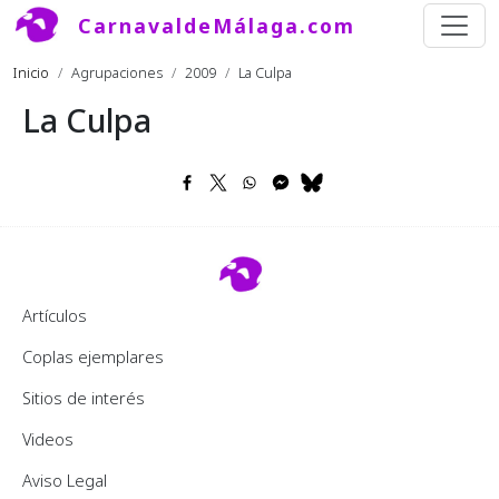
Pasar al contenido principal
CarnavaldeMálaga.com
Ruta de navegación
Inicio
Agrupaciones
2009
La Culpa
La Culpa
Footer 2
Artículos
Coplas ejemplares
Sitios de interés
Videos
Pie de página
Aviso Legal