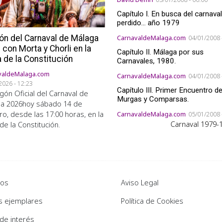
Capítulo I. En busca del carnaval
perdido... año 1979
ón del Carnaval de Málaga
CarnavaldeMalaga.com
04/01/2008 
con Morta y Chorli en la
Capítulo II. Málaga por sus
 de la Constitución
Carnavales, 1980.
valdeMalaga.com
CarnavaldeMalaga.com
04/01/2008 
2026 - 12:23
Capítulo III. Primer Encuentro d
egón Oficial del Carnaval de
Murgas y Comparsas.
a 2026hoy sábado 14 de
ro, desde las 17:00 horas, en la
CarnavaldeMalaga.com
05/01/2008 
Carnaval 1979-
de la Constitución.
ter 2
Pie de página
los
Aviso Legal
s ejemplares
Política de Cookies
 de interés