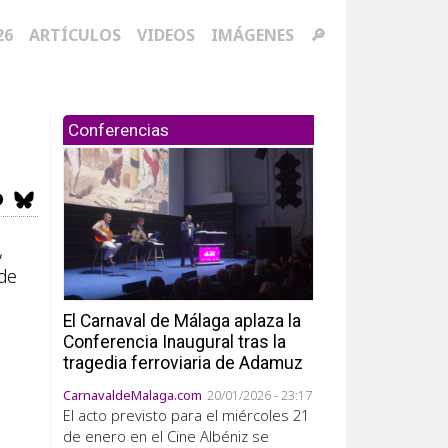
ación principal
26
ARTÍCULOS
VIDEOS
IMÁGENES
🔎
Conferencias
,
 de
El Carnaval de Málaga aplaza la
Conferencia Inaugural tras la
tragedia ferroviaria de Adamuz
CarnavaldeMalaga.com
20/01/2026 - 23:17
El acto previsto para el miércoles 21
de enero en el Cine Albéniz se