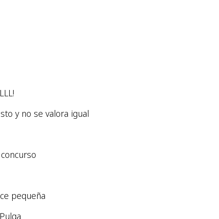
LLL!
to y no se valora igual
 concurso
ace pequeña
 Pulga