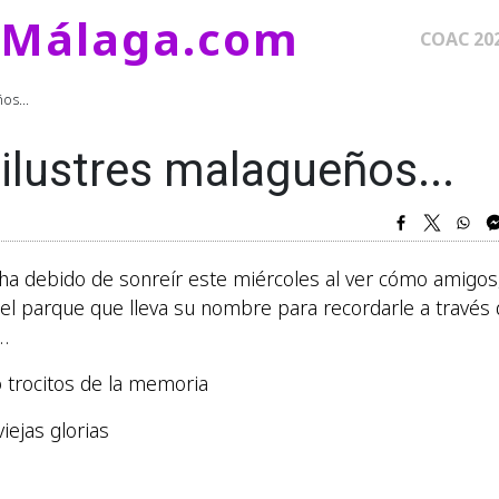
eMálaga.com
Naveg
COAC 20
os...
 ilustres malagueños...
, ha debido de sonreír este miércoles al ver cómo amigos
el parque que lleva su nombre para recordarle a través
…
o trocitos de la memoria
iejas glorias
o