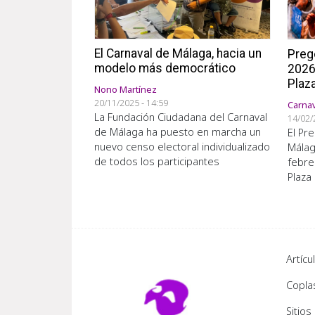
El Carnaval de Málaga, hacia un
Preg
modelo más democrático
2026 
Plaza
Nono Martínez
20/11/2025 - 14:59
Carna
La Fundación Ciudadana del Carnaval
14/02/
de Málaga ha puesto en marcha un
El Pr
nuevo censo electoral individualizado
Málag
de todos los participantes
febre
Plaza 
Foo
Artícu
Copla
Sitios