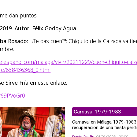
i me dan puntos
019. Autor: Félix Godoy Agua.
lba Rosado:
"¿Te das cuen?": Chiquito de la Calzada ya ti
ombre.
elespanol.com/malaga/vivir/20211229/cuen-chiquito-calz
re/638436368_0.html
 Sirve Fría en este enlace:
w69PVoGr0
en
Carnaval 1979-1983
Carnaval en Málaga 1979-1983
recuperación de una fiesta perdi
David Delfín
05/01/2008 - 00:00