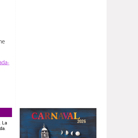
ene
ada-
. La
da.