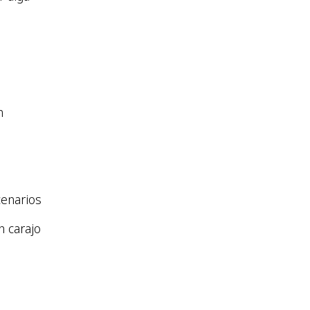
n
cenarios
n carajo