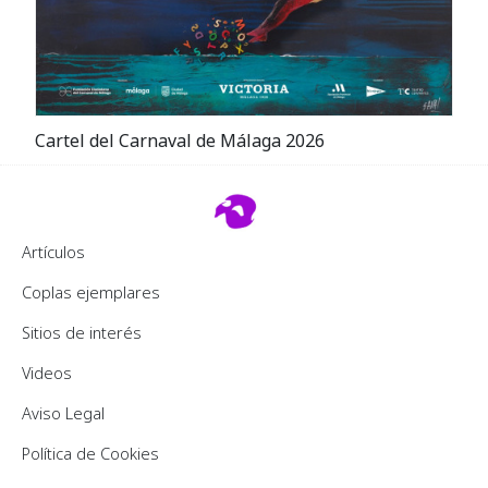
Cartel del Carnaval de Málaga 2026
Footer 2
Artículos
Coplas ejemplares
Sitios de interés
Videos
Pie de página
Aviso Legal
Política de Cookies