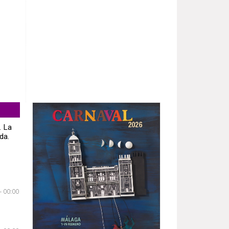
. La
da.
- 00:00