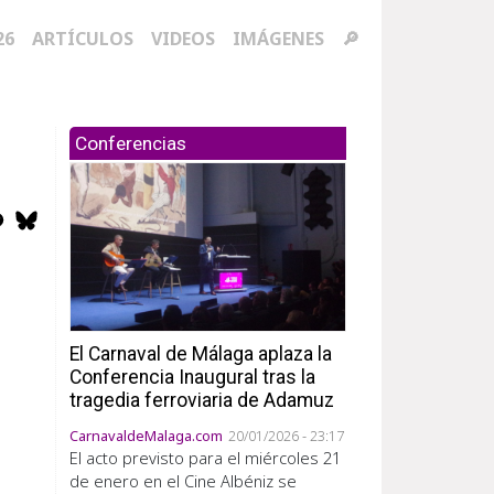
ación principal
26
ARTÍCULOS
VIDEOS
IMÁGENES
🔎
Conferencias
El Carnaval de Málaga aplaza la
Conferencia Inaugural tras la
tragedia ferroviaria de Adamuz
CarnavaldeMalaga.com
20/01/2026 - 23:17
El acto previsto para el miércoles 21
de enero en el Cine Albéniz se