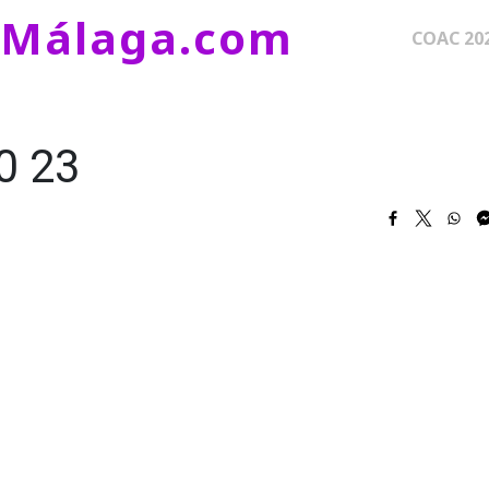
eMálaga.com
Naveg
COAC 20
0 23