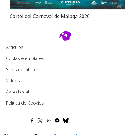
Cartel del Carnaval de Málaga 2026
Footer 2
Artículos
Coplas ejemplares
Sitios de interés
Videos
Pie de página
Aviso Legal
Política de Cookies