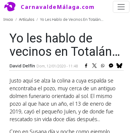
Pasar al contenido principal
CarnavaldeMálaga.com
Ruta de navegación
Inicio
Artículos
Yo Les Hablo de Vecinos En Totalán…
Yo les hablo de
vecinos en Totalán…
David Delfín
Dom, 12/01/2020 - 11:48
Justo aquí se alza la colina a cuya espalda se
encontraba el pozo, muy cerca de un antiguo
dolmen funerario orientado al sol. El mismo
pozo al que hace un año, el 13 de enero de
2019, cayó el pequeño Julen, y de donde fue
rescatado sin vida doce días después...
Creo en Susana día y noche como ejemplo