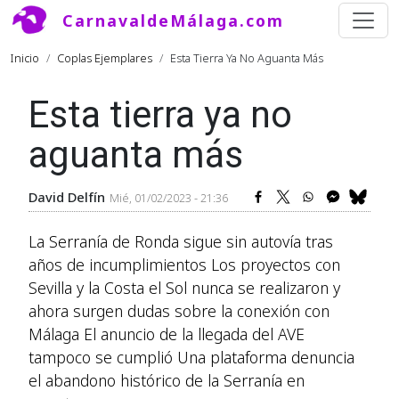
Pasar al contenido principal
CarnavaldeMálaga.com
Ruta de navegación
Inicio
Coplas Ejemplares
Esta Tierra Ya No Aguanta Más
Esta tierra ya no
aguanta más
David Delfín
Mié, 01/02/2023 - 21:36
La Serranía de Ronda sigue sin autovía tras
años de incumplimientos Los proyectos con
Sevilla y la Costa el Sol nunca se realizaron y
ahora surgen dudas sobre la conexión con
Málaga El anuncio de la llegada del AVE
tampoco se cumplió Una plataforma denuncia
el abandono histórico de la Serranía en