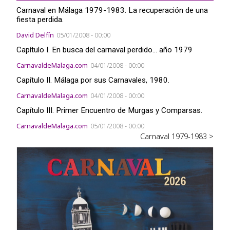
Carnaval en Málaga 1979-1983. La recuperación de una
fiesta perdida.
David Delfín
05/01/2008 - 00:00
Capítulo I. En busca del carnaval perdido... año 1979
CarnavaldeMalaga.com
04/01/2008 - 00:00
Capítulo II. Málaga por sus Carnavales, 1980.
CarnavaldeMalaga.com
04/01/2008 - 00:00
Capítulo III. Primer Encuentro de Murgas y Comparsas.
CarnavaldeMalaga.com
05/01/2008 - 00:00
Carnaval 1979-1983 >