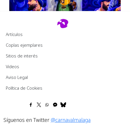
Footer 2
Artículos
Coplas ejemplares
Sitios de interés
Videos
Pie de página
Aviso Legal
Política de Cookies
Síguenos en Twitter
@carnavalmalaga