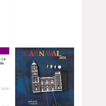
. La
da.
- 00:00