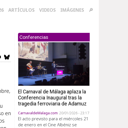
ación principal
26
ARTÍCULOS
VIDEOS
IMÁGENES
🔎
Conferencias
mbre,
El Carnaval de Málaga aplaza la
Conferencia Inaugural tras la
tragedia ferroviaria de Adamuz
su
so en
CarnavaldeMalaga.com
20/01/2026 - 23:17
El acto previsto para el miércoles 21
ños
de enero en el Cine Albéniz se