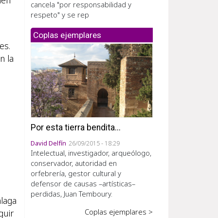
uen
cancela "por responsabilidad y
respeto" y se rep
Coplas ejemplares
es.
n la
Por esta tierra bendita...
David Delfín
26/09/2015 - 18:29
Intelectual, investigador, arqueólogo,
conservador, autoridad en
orfebrería, gestor cultural y
defensor de causas –artísticas–
perdidas, Juan Temboury.
álaga
Coplas ejemplares >
guir