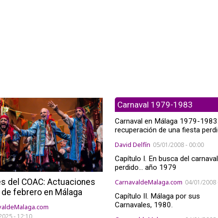
Carnaval 1979-1983
Carnaval en Málaga 1979-1983
recuperación de una fiesta perdi
David Delfín
05/01/2008 - 00:00
Capítulo I. En busca del carnaval
perdido... año 1979
s del COAC: Actuaciones
CarnavaldeMalaga.com
04/01/2008 
9 de febrero en Málaga
Capítulo II. Málaga por sus
Carnavales, 1980.
valdeMalaga.com
2025 - 12:10