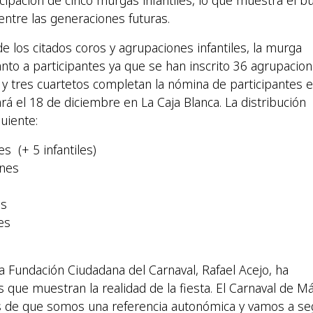
icipación de cinco murgas infantiles, lo que muestra el b
 entre las generaciones futuras.
 los citados coros y agrupaciones infantiles, la murga
anto a participantes ya que se han inscrito 36 agrupacion
 y tres cuartetos completan la nómina de participantes e
rá el 18 de diciembre en La Caja Blanca. La distribución
guiente:
s (+ 5 infantiles)
ones
s
es
es
a Fundación Ciudadana del Carnaval, Rafael Acejo, ha
 que muestran la realidad de la fiesta. El Carnaval de M
s de que somos una referencia autonómica y vamos a se