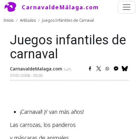
Pasar al contenido principal
CarnavaldeMálaga.com
Ruta de navegación
Inicio
Artículos
Juegos Infantiles de Carnaval
Juegos infantiles de
carnaval
CarnavaldeMalaga.com
Lun,
07/01/2008 - 00:00
¡Carnaval! ¡Y van más años!
Las carrozas, los panderos
y máscaras de animales