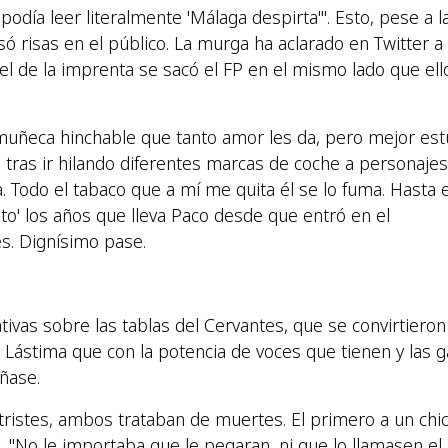
odía leer literalmente 'Málaga despirta'". Esto, pese a l
ó risas en el público. La murga ha aclarado en Twitter a
l de la imprenta se sacó el FP en el mismo lado que ell
 muñeca hinchable que tanto amor les da, pero mejor es
 tras ir hilando diferentes marcas de coche a personajes:
 Todo el tabaco que a mí me quita él se lo fuma. Hasta e
 to' los años que lleva Paco desde que entró en el
es. Dignísimo pase.
ivas sobre las tablas del Cervantes, que se convirtieron
z. Lástima que con la potencia de voces que tienen y las 
ñase.
istes, ambos trataban de muertes. El primero a un chic
"No le importaba que le pegaran, ni que lo llamasen el