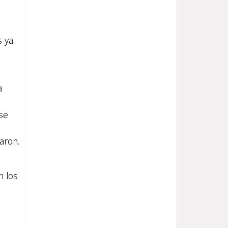
s ya
a
se
aron.
n los