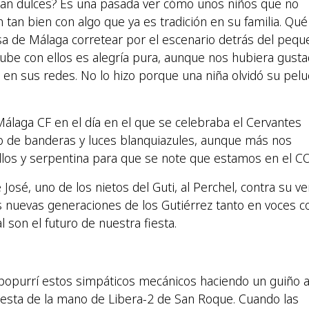
 tan dulces? Es una pasada ver cómo unos niños que no
 tan bien con algo que ya es tradición en su familia. Qué
sa de Málaga corretear por el escenario detrás del peq
sube con ellos es alegría pura, aunque nos hubiera gust
 en sus redes. No lo hizo porque una niña olvidó su pelu
álaga CF en el día en el que se celebraba el Cervantes
eno de banderas y luces blanquiazules, aunque más nos
lillos y serpentina para que se note que estamos en el C
José, uno de los nietos del Guti, al Perchel, contra su ve
 nuevas generaciones de los Gutiérrez tanto en voces 
al son el futuro de nuestra fiesta.
del popurrí estos simpáticos mecánicos haciendo un guiño 
iesta de la mano de Libera-2 de San Roque. Cuando las