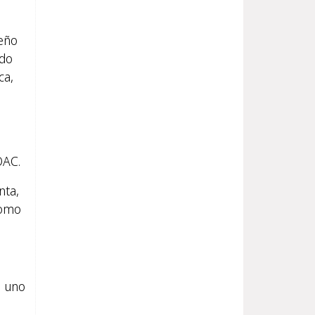
ueño
ado
ca,
OAC.
nta,
como
a uno