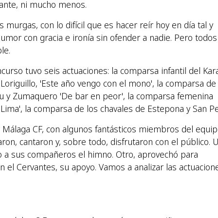
ante, ni mucho menos.
urgas, con lo difícil que es hacer reír hoy en día tal y
humor con gracia e ironía sin ofender a nadie. Pero todos
le.
curso tuvo seis actuaciones: la comparsa infantil del Kar
y Loriguillo, 'Este año vengo con el mono', la comparsa de
anu y Zumaquero 'De bar en peor', la comparsa femenina
 a Lima', la comparsa de los chavales de Estepona y San P
l Málaga CF, con algunos fantásticos miembros del equi
on, cantaron y, sobre todo, disfrutaron con el público. 
unto a sus compañeros el himno. Otro, aprovechó para
 el Cervantes, su apoyo. Vamos a analizar las actuacion