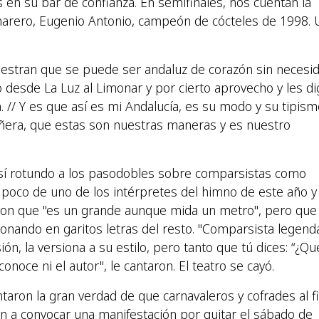
s en su bar de confianza. En semifinales, nos cuentan la
amarero, Eugenio Antonio, campeón de cócteles de 1998. 
estran que se puede ser andaluz de corazón sin necesi
o desde La Luz al Limonar y por cierto aprovecho y les di
a. // Y es que así es mi Andalucía, es su modo y su tipism
señera, que estas son nuestras maneras y es nuestro
sí rotundo a los pasodobles sobre comparsistas como
 poco de uno de los intérpretes del himno de este año y
eron que "es un grande aunque mida un metro", pero que
onando en garitos letras del resto. "Comparsista legenda
ión, la versiona a su estilo, pero tanto que tú dices: “¿Qu
onoce ni el autor", le cantaron. El teatro se cayó.
taron la gran verdad de que carnavaleros y cofrades al fi
n a convocar una manifestación por quitar el sábado de