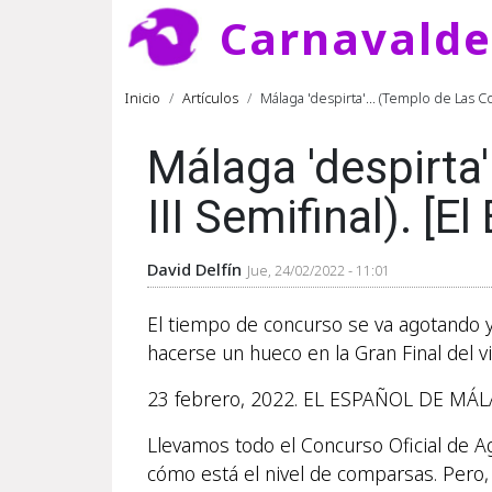
Pasar al contenido principal
Carnavald
Ruta de navegación
Inicio
Artículos
Málaga 'despirta'... (Templo de Las Co
Málaga 'despirta'
III Semifinal). [
David Delfín
Jue, 24/02/2022 - 11:01
El tiempo de concurso se va agotando y
hacerse un hueco en la Gran Final del v
23 febrero, 2022. EL ESPAÑOL DE MÁL
Llevamos todo el Concurso Oficial de 
cómo está el nivel de comparsas. Pero,