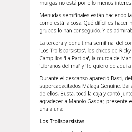
murgas no está por ello menos interes
Menudas semifinales están haciendo las m
como está la cosa. Qué difícil es hacer 
grupos lo han conseguido. Y es admirab
La tercera y penúltima semifinal del con
'Los Trollsparsistas', los chicos de Rick
Campillos 'La Partida', la murga de M
'Líbranos del mal' y 'Te quiero de aquí
Durante el descanso apareció Basti, de
supercapacitados Málaga Genuine. Bailar
de ellos, Busta, tocó la caja y cantó j
agradecer a Manolo Gaspar, presente en
una a una:
Los Trollsparsistas