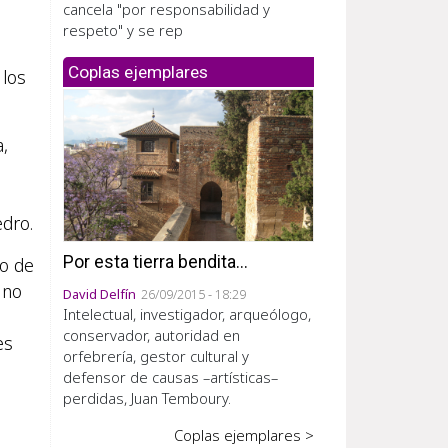
cancela "por responsabilidad y
respeto" y se rep
Coplas ejemplares
 los
a,
edro.
Por esta tierra bendita...
po de
Uno
David Delfín
26/09/2015 - 18:29
Intelectual, investigador, arqueólogo,
conservador, autoridad en
es
orfebrería, gestor cultural y
defensor de causas –artísticas–
perdidas, Juan Temboury.
Coplas ejemplares >