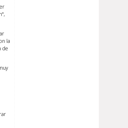
er
n",
ar
on la
n de
 muy
rar