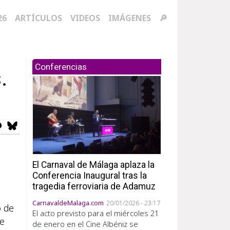
ación principal
26
ARTÍCULOS
VIDEOS
IMÁGENES
🔎
Conferencias
.
El Carnaval de Málaga aplaza la
Conferencia Inaugural tras la
tragedia ferroviaria de Adamuz
CarnavaldeMalaga.com
20/01/2026 - 23:17
o de
El acto previsto para el miércoles 21
de
de enero en el Cine Albéniz se