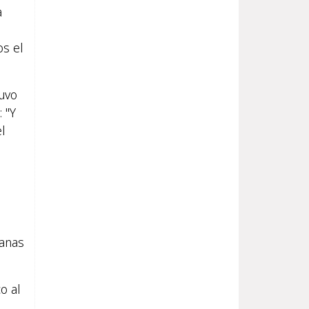
a
os el
tuvo
 "Y
l
ganas
o al