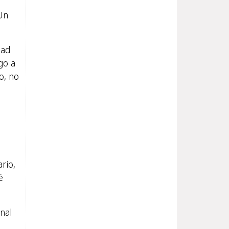
Un
dad
go a
o, no
rio,
é
nal