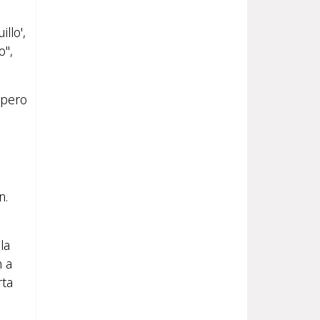
llo',
o",
spero
n.
la
n a
rta