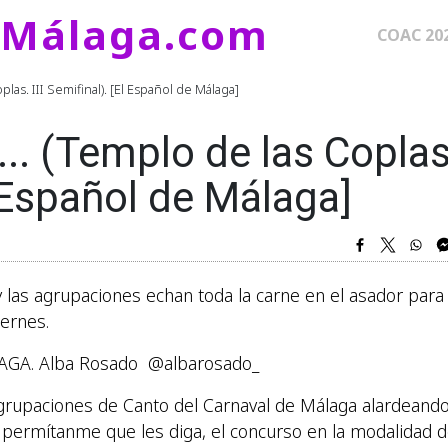
eMálaga.com
Naveg
COAC 20
plas. III Semifinal). [El Español de Málaga]
... (Templo de las Coplas
El Español de Málaga]
 las agrupaciones echan toda la carne en el asador para
iernes.
AGA. Alba Rosado @albarosado_
Agrupaciones de Canto del Carnaval de Málaga alardeand
 permítanme que les diga, el concurso en la modalidad 