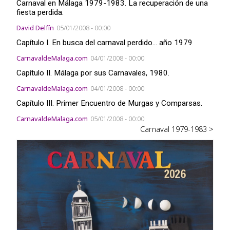
Carnaval en Málaga 1979-1983. La recuperación de una
fiesta perdida.
David Delfín
05/01/2008 - 00:00
Capítulo I. En busca del carnaval perdido... año 1979
CarnavaldeMalaga.com
04/01/2008 - 00:00
Capítulo II. Málaga por sus Carnavales, 1980.
CarnavaldeMalaga.com
04/01/2008 - 00:00
Capítulo III. Primer Encuentro de Murgas y Comparsas.
CarnavaldeMalaga.com
05/01/2008 - 00:00
Carnaval 1979-1983 >