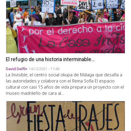
El refugio de una historia interminable...
David Delfín
14/12/2021 - 17:48
La Invisible, el centro social okupa de Málaga que desafía a
las autoridades y colabora con el Reina Sofía
El espacio
cultural con casi 15 años de vida prepara un proyecto con el
museo madrileño de cara al...