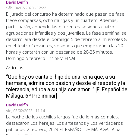
David Delfín
Sáb, 04/02/2023 - 12:22
El jurado del concurso ha determinado que pasen de fase
trece comparsas, ocho murgas y un cuarteto. Además,
participarán, abriendo las diferentes sesiones cuatro
agrupaciones infantiles y dos juveniles. La fase semifinal se
desarrollará desde el domingo 5 de febrero al miércoles 8
en el Teatro Cervantes, sesiones que empezarán a las 20
horas y contarán con un descanso de 20-25 minutos.
Domingo 5 febrero – 1ª SEMIFINAL
Artículos
“Que hoy os canta el hijo de una reina que, a su
hermana, admira con pasión y desde el respeto y la
tolerancia, educa a su hija con amor…” [El Español de
Málaga. 6ª Preliminar]
David Delfín
Vie, 03/02/2023 - 11:14
La noche de los cuchillos largos fue de lo más completa:
destacaron Los herejes, Los artesanos y Los verdaderos
patronos. 2 febrero, 2023 EL ESPAÑOL DE MÁLAGA. Alba