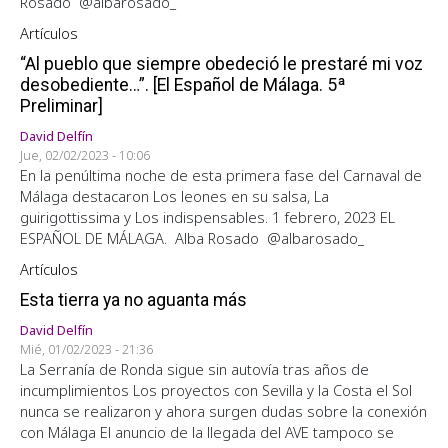
Rosado @albarosado_
Artículos
“Al pueblo que siempre obedeció le prestaré mi voz
desobediente…”. [El Español de Málaga. 5ª
Preliminar]
David Delfín
Jue, 02/02/2023 - 10:06
En la penúltima noche de esta primera fase del Carnaval de
Málaga destacaron Los leones en su salsa, La
guirigottissima y Los indispensables. 1 febrero, 2023 EL
ESPAÑOL DE MÁLAGA. Alba Rosado @albarosado_
Artículos
Esta tierra ya no aguanta más
David Delfín
Mié, 01/02/2023 - 21:36
La Serranía de Ronda sigue sin autovía tras años de
incumplimientos Los proyectos con Sevilla y la Costa el Sol
nunca se realizaron y ahora surgen dudas sobre la conexión
con Málaga El anuncio de la llegada del AVE tampoco se