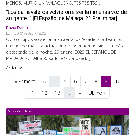
MENOS, MURIÓ UN MALAGUEÑO, TSS TSS TSS...
“Los carnavaleros volvieron a ser la inmensa voz de
su gente…” [El Español de Málaga. 2ª Preliminar]
David Delfín
Lun, 30/01/2023 - 18:02
Ocho grupos volvieron a atraer a los 'esaders' a Teatinos
una noche más. La actuación de los maomas sin H, la más
destacada de la noche. 29 enero, 2023 EL ESPAÑOL DE
MÁLAGA. Por Alba Rosado @albarosado_
Artículos
Paginación
Primera página
Página anterior
Página
Página
Página
Página
Página
Página
« Primero
‹‹
…
5
6
7
8
9
10
Página
Página
Página
Siguiente página
Última página
11
12
13
…
››
Último »
Coplas ejemplares