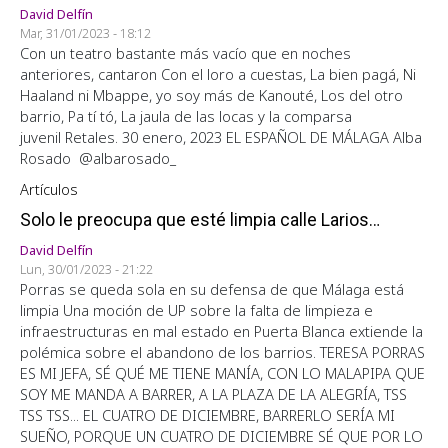
David Delfín
Mar, 31/01/2023 - 18:12
Con un teatro bastante más vacío que en noches
anteriores, cantaron Con el loro a cuestas, La bien pagá, Ni
Haaland ni Mbappe, yo soy más de Kanouté, Los del otro
barrio, Pa tí tó, La jaula de las locas y la comparsa
juvenil Retales. 30 enero, 2023 EL ESPAÑOL DE MÁLAGA Alba
Rosado @albarosado_
Artículos
Solo le preocupa que esté limpia calle Larios…
David Delfín
Lun, 30/01/2023 - 21:22
Porras se queda sola en su defensa de que Málaga está
limpia Una moción de UP sobre la falta de limpieza e
infraestructuras en mal estado en Puerta Blanca extiende la
polémica sobre el abandono de los barrios. TERESA PORRAS
ES MI JEFA, SÉ QUÉ ME TIENE MANÍA, CON LO MALAPIPA QUE
SOY ME MANDA A BARRER, A LA PLAZA DE LA ALEGRÍA, TSS
TSS TSS... EL CUATRO DE DICIEMBRE, BARRERLO SERÍA MI
SUEÑO, PORQUE UN CUATRO DE DICIEMBRE SÉ QUE POR LO