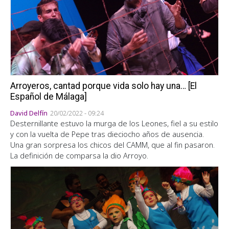
Arroyeros, cantad porque vida solo hay una… [El
Español de Málaga]
David Delfín
20/02/2022 - 09:24
Desternillante estuvo la murga de los Leones, fiel a su estilo
y con la vuelta de Pepe tras dieciocho años de ausencia.
Una gran sorpresa los chicos del CAMM, que al fin pasaron.
La definición de comparsa la dio Arroyo.