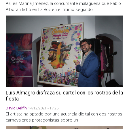
Así es Marina Jiménez, la concursante malagueña que Pablo
Alborán fichó en La Voz en el último segundo.
Luis Almagro disfraza su cartel con los rostros de la
fiesta
David Delfín
14/12/2021 - 17:25
El artista ha optado por una acuarela digital con dos rostros
carnavaleros protagonistas sobre un