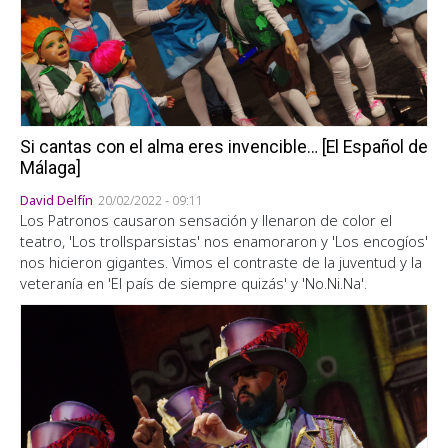
Si cantas con el alma eres invencible… [El Español de
Málaga]
David Delfín
20/02/2022 - 09:11
Los Patronos causaron sensación y llenaron de color el
teatro, 'Los trollsparsistas' nos enamoraron y 'Los encogíos'
nos hicieron gigantes. Vimos el contraste de la juventud y la
veteranía en 'El país de siempre quizás' y 'No.Ni.Na'.