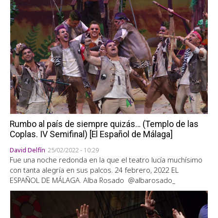
Rumbo al país de siempre quizás… (Templo de las
Coplas. IV Semifinal) [El Español de Málaga]
David Delfín
25/02/2022 - 10:29
Fue una noche redonda en la que el teatro lucía muchísimo
con tanta alegría en sus palcos. 24 febrero, 2022 EL
ESPAÑOL DE MÁLAGA. Alba Rosado @albarosado_